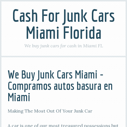
Cash For Junk Cars
Miami Florida
We buy junk cars for cash in Miami FL
We Buy Junk Cars Miami -
Compramos autos basura en
Miami
Making The Most Out Of Your Junk Car
A car is one of our most treasured possessions but