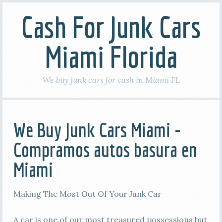
Cash For Junk Cars
Miami Florida
We buy junk cars for cash in Miami FL
We Buy Junk Cars Miami -
Compramos autos basura en
Miami
Making The Most Out Of Your Junk Car
A car is one of our most treasured possessions but